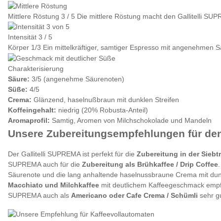
Mittlere Röstung 3 / 5
Die mittlere Röstung macht den Gallitelli SUPR
Intensität 3 / 5
Körper 1/3
Ein mittelkräftiger, samtiger Espresso mit angenehmen 
Charakterisierung
Säure:
3/5 (angenehme Säurenoten)
Süße:
4/5
Crema:
Glänzend, haselnußbraun mit dunklen Streifen
Koffeingehalt:
niedrig (20% Robusta-Anteil)
Aromaprofil:
Samtig, Aromen von Milchschokolade und Mandeln
Unsere Zubereitungsempfehlungen für den
Der Gallitelli SUPREMA ist perfekt für die
Zubereitung in der Sieb
SUPREMA auch für die
Zubereitung als Brühkaffee / Drip Coffee
Säurenote und die lang anhaltende haselnussbraune Crema mit dunk
Macchiato und Milchkaffee
mit deutlichem Kaffeegeschmack empfieh
SUPREMA auch als
Americano oder Cafe Crema / Schümli
sehr g