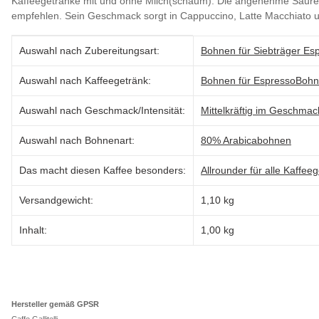
Kaffeegetränke mit und ohne Milch(schaum). Die angenehme Säure un
empfehlen. Sein Geschmack sorgt in Cappuccino, Latte Macchiato
Produkteigenschaft
Wert
Auswahl nach Zubereitungsart:
Bohnen für Siebträger E
Auswahl nach Kaffeegetränk:
Bohnen für Espresso
Bohn
Auswahl nach Geschmack/Intensität:
Mittelkräftig im Geschmac
Auswahl nach Bohnenart:
80% Arabicabohnen
Das macht diesen Kaffee besonders:
Allrounder für alle Kaffee
Versandgewicht:
1,10 kg
Inhalt:
1,00 kg
Hersteller gemäß GPSR
Caffe Gallitelli