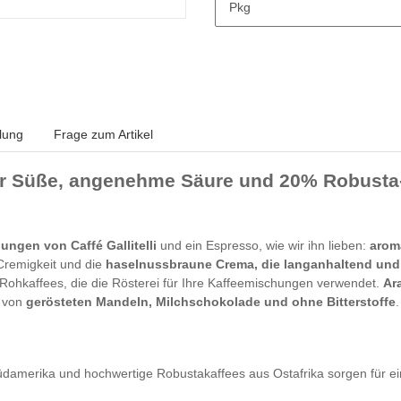
Pkg
lung
Frage zum Artikel
er Süße, angenehme Säure und 20% Robusta-A
ungen von Caffé Gallitelli
und ein Espresso, wie wir ihn lieben:
arom
Cremigkeit und die
haselnussbraune Crema, die langanhaltend und 
 Rohkaffees, die die Rösterei für Ihre Kaffeemischungen verwendet.
Ar
n von
gerösteten Mandeln, Milchschokolade und ohne Bitterstoffe
üdamerika und hochwertige Robustakaffees aus Ostafrika sorgen für