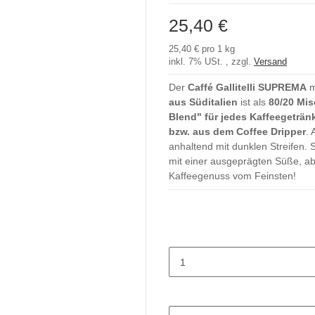
25,40 €
25,40 € pro 1 kg
inkl. 7% USt. , zzgl.
Versand
Der
Caffé Gallitelli SUPREMA
m
aus Süditalien
ist als
80/20 Mi
Blend" für jedes Kaffeegeträn
bzw. aus dem Coffee Dripper
.
anhaltend mit dunklen Streifen.
mit einer ausgeprägten Süße, a
Kaffeegenuss vom Feinsten!