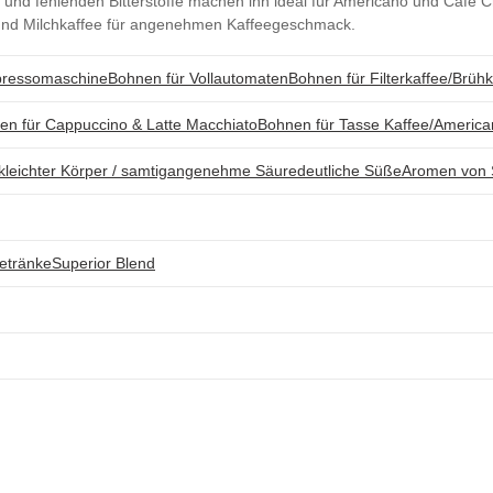
d fehlenden Bitterstoffe machen ihn ideal für Americano und Cafe Cre
 und Milchkaffee für angenehmen Kaffeegeschmack.
spressomaschine
Bohnen für Vollautomaten
Bohnen für Filterkaffee/Brühk
en für Cappuccino & Latte Macchiato
Bohnen für Tasse Kaffee/Americ
k
leichter Körper / samtig
angenehme Säure
deutliche Süße
Aromen von 
getränke
Superior Blend