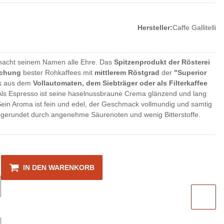
Hersteller:
Caffe Gallitelli
acht seinem Namen alle Ehre. Das
Spitzenprodukt der Rösterei
schung
bester Rohkaffees mit
mittlerem Röstgrad
der
"Superior
k
aus dem
Vollautomaten, dem Siebträger oder als Filterkaffee
 Als Espresso ist seine haselnussbraune Crema glänzend und lang
 Sein Aroma ist fein und edel, der Geschmack vollmundig und samtig
bgerundet durch angenehme Säurenoten und wenig Bitterstoffe.
IN DEN WARENKORB