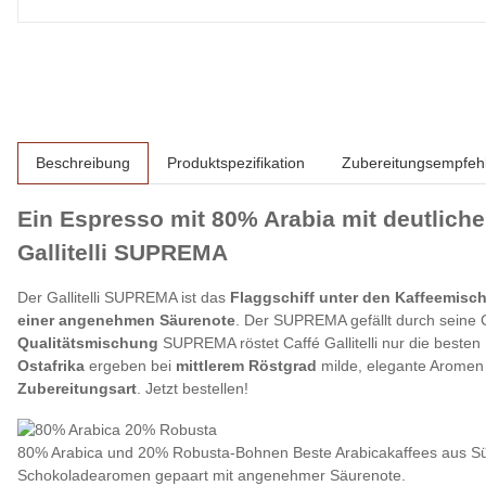
weitere Registerkarten anzeigen
Beschreibung
Produktspezifikation
Zubereitungsempfeh
Ein Espresso mit 80% Arabia mit deutlich
Gallitelli SUPREMA
Der Gallitelli SUPREMA ist das
Flaggschiff unter den Kaffeemisch
einer angenehmen Säurenote
. Der SUPREMA gefällt durch seine 
Qualitätsmischung
SUPREMA röstet Caffé Gallitelli nur die besten
Ostafrika
ergeben bei
mittlerem Röstgrad
milde, elegante Arome
Zubereitungsart
. Jetzt bestellen!
80% Arabica und 20% Robusta-Bohnen
Beste Arabicakaffees aus S
Schokoladearomen gepaart mit angenehmer Säurenote.