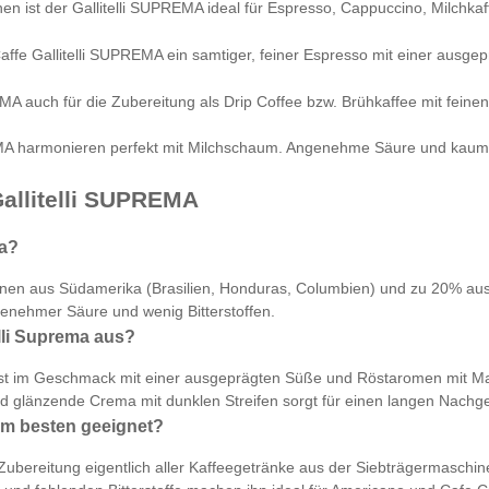
nen ist der Gallitelli SUPREMA ideal für Espresso, Cappuccino, Milch
Caffe Gallitelli SUPREMA ein samtiger, feiner Espresso mit einer aus
EMA auch für die Zubereitung als Drip Coffee bzw. Brühkaffee mit fei
harmonieren perfekt mit Milchschaum. Angenehme Säure und kaum Bit
allitelli SUPREMA
ma?
hnen aus Südamerika (Brasilien, Honduras, Columbien) und zu 20% aus
enehmer Säure und wenig Bitterstoffen.
lli Suprema aus?
nd ist im Geschmack mit einer ausgeprägten Süße und Röstaromen mit
und glänzende Crema mit dunklen Streifen sorgt für einen langen Na
 am besten geeignet?
e Zubereitung eigentlich aller Kaffeegetränke aus der Siebträgermaschine