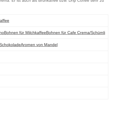
ma. Er ist auch als Brühkaffee bzw. Drip Coffee sehr zu
affee
ano
Bohnen für Milchkaffee
Bohnen für Cafe Crema/Schümli
Schokolade
Aromen von Mandel