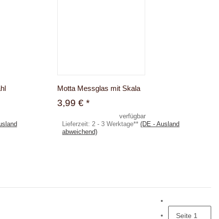
hl
Motta Messglas mit Skala
3,99 €
*
verfügbar
usland
Lieferzeit:
2 - 3 Werktage**
(DE - Ausland
abweichend)
Seite
1