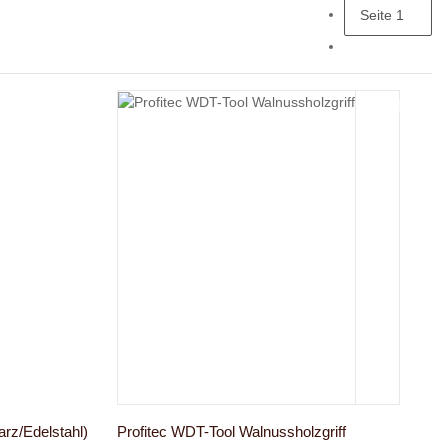
Seite
1
rz/Edelstahl)
Profitec WDT-Tool Walnussholzgriff