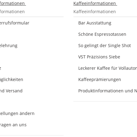
nformationen
Kaffeeinformationen
nformationen
Kaffeeinformationen
errufsformular
Bar Ausstattung
Schöne Espressotassen
elehrung
So gelingt der Single Shot
VST Präzisions Siebe
z
Leckerer Kaffee für Vollaut
glichkeiten
Kaffeeprämierungen
und Versand
Produktinformationen und 
tellungen ändern
Fragen an uns