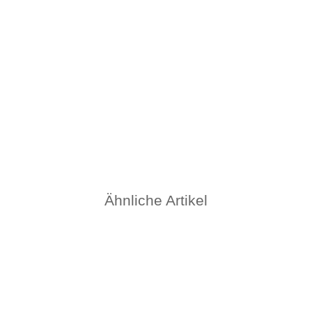
Milani Oro Bohnen 1000g - Kaffee Espresso
25,90 €
*
25,90 € pro 1 kg
verfügbar
Ähnliche Artikel