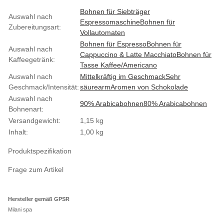
Produkteigenschaft
Wert
Bohnen für Siebträger
Auswahl nach
Espressomaschine
Bohnen für
Zubereitungsart:
Vollautomaten
Bohnen für Espresso
Bohnen für
Auswahl nach
Cappuccino & Latte Macchiato
Bohnen für
Kaffeegetränk:
Tasse Kaffee/Americano
Auswahl nach
Mittelkräftig im Geschmack
Sehr
Geschmack/Intensität:
säurearm
Aromen von Schokolade
Auswahl nach
90% Arabicabohnen
80% Arabicabohnen
Bohnenart:
Versandgewicht:
1,15 kg
Inhalt:
1,00 kg
Produktspezifikation
Frage zum Artikel
Hersteller gemäß GPSR
Milani spa